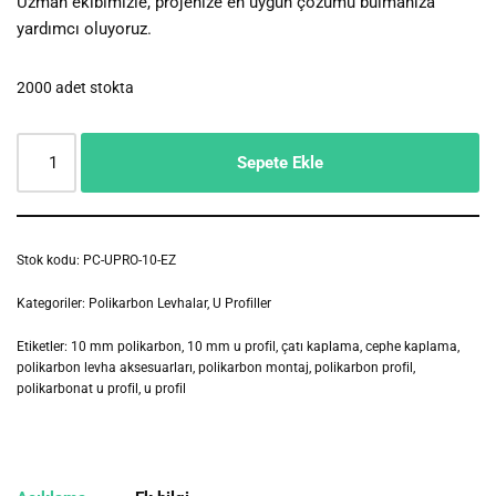
Uzman ekibimizle, projenize en uygun çözümü bulmanıza
yardımcı oluyoruz.
2000 adet stokta
Sepete Ekle
Stok kodu:
PC-UPRO-10-EZ
Kategoriler:
Polikarbon Levhalar
,
U Profiller
Etiketler:
10 mm polikarbon
,
10 mm u profil
,
çatı kaplama
,
cephe kaplama
,
polikarbon levha aksesuarları
,
polikarbon montaj
,
polikarbon profil
,
polikarbonat u profil
,
u profil