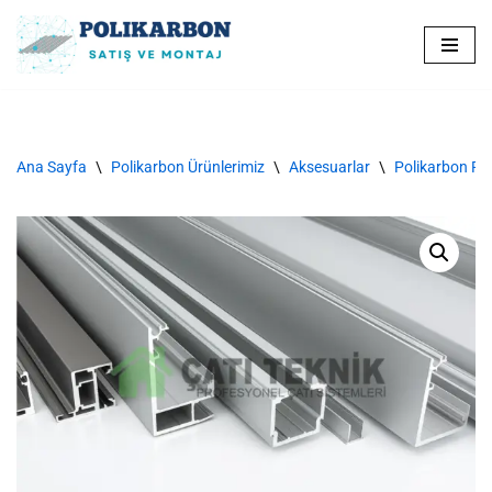
İçeriğe
geç
Ana Sayfa
\
Polikarbon Ürünlerimiz
\
Aksesuarlar
\
Polikarbon Prof