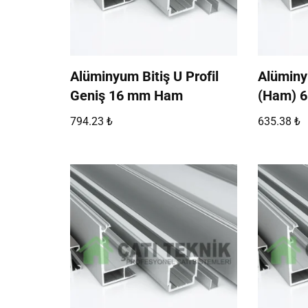
Alüminyum Bitiş U Profil
Alüminy
Geniş 16 mm Ham
(Ham) 6 
794.23
₺
635.38
₺