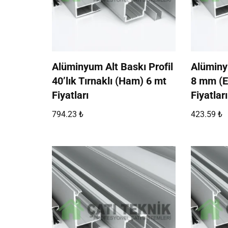
Alüminyum Alt Baskı Profil
Alüminyu
40’lık Tırnaklı (Ham) 6 mt
8 mm (E
Fiyatları
Fiyatları
794.23
₺
423.59
₺