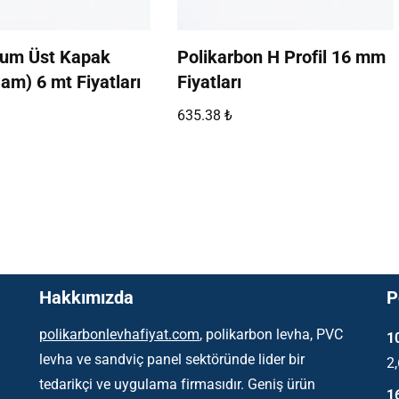
um Üst Kapak
Polikarbon H Profil 16 mm
Ham) 6 mt Fiyatları
Fiyatları
635.38
₺
Hakkımızda
P
polikarbonlevhafiyat.com
, polikarbon levha, PVC
1
levha ve sandviç panel sektöründe lider bir
2
tedarikçi ve uygulama firmasıdır. Geniş ürün
1