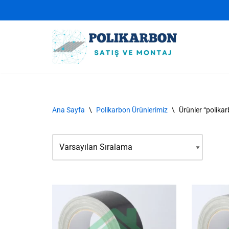
İçeriğe
geç
Ana Sayfa
\
Polikarbon Ürünlerimiz
\
Ürünler “polikar