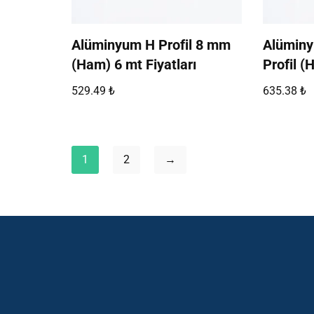
Alüminyum H Profil 8 mm
Alüminy
(Ham) 6 mt Fiyatları
Profil (
529.49
₺
635.38
₺
1
2
→