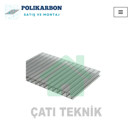
İçeriğe
geç