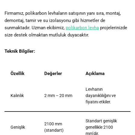
Firmamız, polikarbon levhaların satışının yanı sıra, montaj,
demontaj, tamir ve su izolasyonu gibi hizmetler de
sunmaktadır. Uzman ekibimiz,
polikarbon levha
projelerinizde
size destek olmaktan mutluluk duyacaktır.
Teknik Bilgiler:
Özellik
Değerler
Açıklama
Levhanın
Kalınlık
2 mm – 20 mm
dayanıklılığını ve
fiyatını etkiler.
Standart genişlik
2100 mm
Genişlik
genellikle 2100
(standart)
mm’dir.