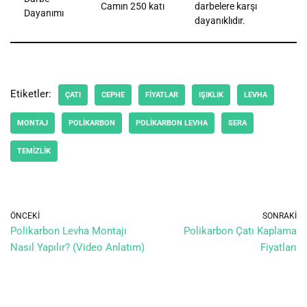
Camın 250 katı
darbelere karşı
Dayanımı
dayanıklıdır.
Etiketler:
ÇATI
CEPHE
FIYATLAR
IŞIKLIK
LEVHA
MONTAJ
POLIKARBON
POLIKARBON LEVHA
SERA
TEMIZLIK
ÖNCEKI
SONRAKI
Polikarbon Levha Montajı
Polikarbon Çatı Kaplama
Nasıl Yapılır? (Video Anlatım)
Fiyatları