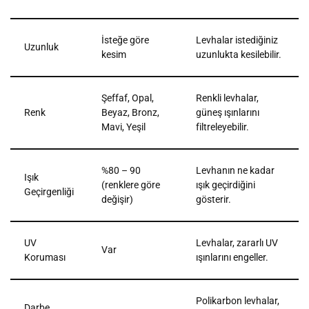
İsteğe göre
Levhalar istediğiniz
Uzunluk
kesim
uzunlukta kesilebilir.
Şeffaf, Opal,
Renkli levhalar,
Renk
Beyaz, Bronz,
güneş ışınlarını
Mavi, Yeşil
filtreleyebilir.
%80 – 90
Levhanın ne kadar
Işık
(renklere göre
ışık geçirdiğini
Geçirgenliği
değişir)
gösterir.
UV
Levhalar, zararlı UV
Var
Koruması
ışınlarını engeller.
Polikarbon levhalar,
Darbe