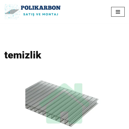
İçeriğe
geç
temizlik