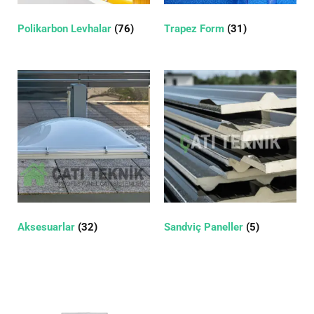
Polikarbon Levhalar
(76)
Trapez Form
(31)
Aksesuarlar
(32)
Sandviç Paneller
(5)