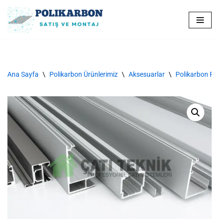
İçeriğe
geç
Ana Sayfa
\
Polikarbon Ürünlerimiz
\
Aksesuarlar
\
Polikarbon Prof