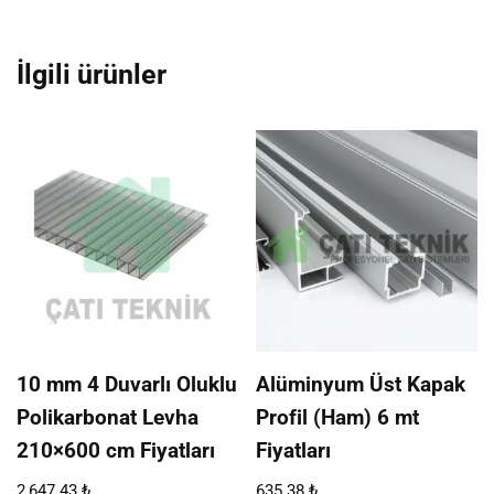
İlgili ürünler
10 mm 4 Duvarlı Oluklu
Alüminyum Üst Kapak
Polikarbonat Levha
Profil (Ham) 6 mt
210×600 cm Fiyatları
Fiyatları
2,647.43
₺
635.38
₺