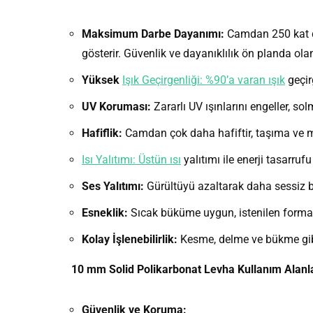
Maksimum Darbe Dayanımı:
Camdan 250 kat da
gösterir. Güvenlik ve dayanıklılık ön planda ola
Yüksek
Işık Geçirgenliği: %90’a varan ışık
geçirg
UV Koruması:
Zararlı UV ışınlarını engeller, s
Hafiflik:
Camdan çok daha hafiftir, taşıma ve mo
Isı Yalıtımı: Üstün ısı
yalıtımı ile enerji tasarru
Ses Yalıtımı:
Gürültüyü azaltarak daha sessiz b
Esneklik:
Sıcak büküme uygun, istenilen forma ge
Kolay İşlenebilirlik:
Kesme, delme ve bükme gibi i
10 mm Solid Polikarbonat Levha Kullanım Alanla
Güvenlik ve Koruma: