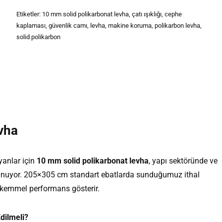
Etiketler:
10 mm solid polikarbonat levha
,
çatı ışıklığı
,
cephe
kaplaması
,
güvenlik camı
,
levha
,
makine koruma
,
polikarbon levha
,
solid polikarbon
vha
yanlar için
10 mm solid polikarbonat levha
, yapı sektöründe ve
sunuyor. 205×305 cm standart ebatlarda sunduğumuz ithal
mükemmel performans gösterir.
dilmeli?