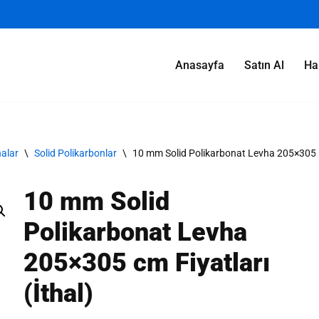
Anasayfa
Satın Al
Ha
alar
\
Solid Polikarbonlar
\
10 mm Solid Polikarbonat Levha 205×305 cm
10 mm Solid
Polikarbonat Levha
205×305 cm Fiyatları
(İthal)