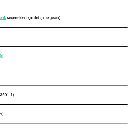
renk
seçenekleri için iletişime geçin)
lı
)
13501-1)
°C