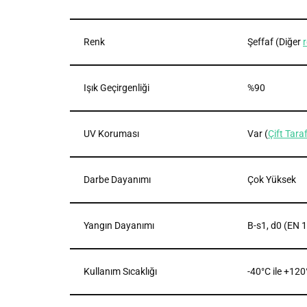
Renk
Şeffaf (Diğer
Işık Geçirgenliği
%90
UV Koruması
Var (
Çift Taraf
Darbe Dayanımı
Çok Yüksek
Yangın Dayanımı
B-s1, d0 (EN 
Kullanım Sıcaklığı
-40°C ile +120