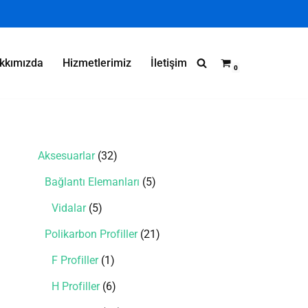
kkımızda
Hizmetlerimiz
İletişim
0
 Fiyatları (İthal)
Aksesuarlar
32
Bağlantı Elemanları
5
Vidalar
5
Polikarbon Profiller
21
F Profiller
1
H Profiller
6