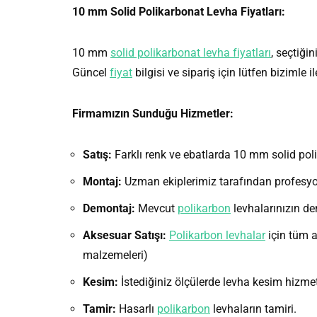
10 mm Solid Polikarbonat Levha Fiyatları:
10 mm
solid polikarbonat levha fiyatları
, seçtiği
Güncel
fiyat
bilgisi ve sipariş için lütfen bizimle i
Firmamızın Sunduğu Hizmetler:
Satış:
Farklı renk ve ebatlarda 10 mm solid poli
Montaj:
Uzman ekiplerimiz tarafından profesyo
Demontaj:
Mevcut
polikarbon
levhalarınızın de
Aksesuar Satışı:
Polikarbon levhalar
için tüm a
malzemeleri)
Kesim:
İstediğiniz ölçülerde levha kesim hizmet
Tamir:
Hasarlı
polikarbon
levhaların tamiri.