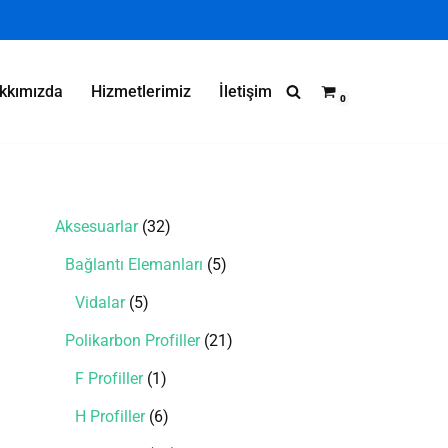
kkımızda
Hizmetlerimiz
İletişim
0
Fiyatları (Polybright)
Aksesuarlar
32
Bağlantı Elemanları
5
Vidalar
5
Polikarbon Profiller
21
F Profiller
1
H Profiller
6