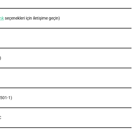
nk
seçenekleri için iletişime geçin)
)
3501-1)
C