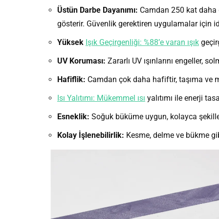
Üstün Darbe Dayanımı:
Camdan 250 kat daha da
gösterir. Güvenlik gerektiren uygulamalar için id
Yüksek
Işık Geçirgenliği: %88’e varan ışık
geçirg
UV Koruması:
Zararlı UV ışınlarını engeller, s
Hafiflik:
Camdan çok daha hafiftir, taşıma ve m
Isı Yalıtımı: Mükemmel ısı
yalıtımı ile enerji tas
Esneklik:
Soğuk büküme uygun, kolayca şekillend
Kolay İşlenebilirlik:
Kesme, delme ve bükme gibi i