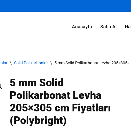
Anasayfa
Satın Al
Ha
alar
\
Solid Polikarbonlar
\
5 mm Solid Polikarbonat Levha 205×305 cm 
5 mm Solid
Polikarbonat Levha
205×305 cm Fiyatları
(Polybright)