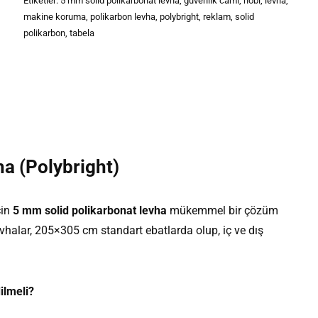
Etiketler:
5 mm solid polikarbonat levha
,
güvenlik camı
,
hobi
,
levha
,
makine koruma
,
polikarbon levha
,
polybright
,
reklam
,
solid
polikarbon
,
tabela
a (Polybright)
çin
5 mm solid polikarbonat levha
mükemmel bir çözüm
vhalar, 205×305 cm standart ebatlarda olup, iç ve dış
ilmeli?