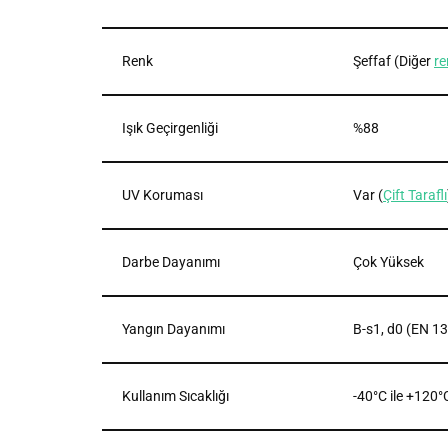
Renk
Şeffaf (Diğer
re
Işık Geçirgenliği
%88
UV Koruması
Var (
Çift Taraflı
Darbe Dayanımı
Çok Yüksek
Yangın Dayanımı
B-s1, d0 (EN 1
Kullanım Sıcaklığı
-40°C ile +120°