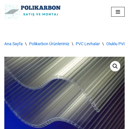
İçeriğe
geç
Ana Sayfa
\
Polikarbon Ürünlerimiz
\
PVC Levhalar
\
Oluklu PVC 