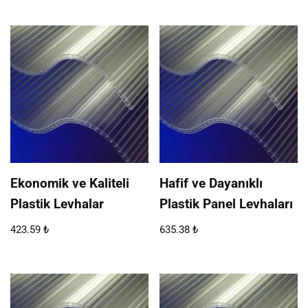
Ekonomik ve Kaliteli
Hafif ve Dayanıklı
Plastik Levhalar
Plastik Panel Levhaları
423.59
₺
635.38
₺