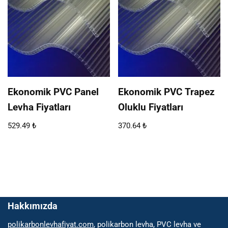
Ekonomik PVC Panel
Ekonomik PVC Trapez
Levha Fiyatları
Oluklu Fiyatları
529.49
₺
370.64
₺
Hakkımızda
polikarbonlevhafiyat.com
, polikarbon levha, PVC levha ve