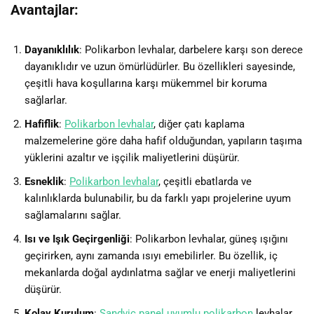
Avantajlar:
Dayanıklılık
: Polikarbon levhalar, darbelere karşı son derece
dayanıklıdır ve uzun ömürlüdürler. Bu özellikleri sayesinde,
çeşitli hava koşullarına karşı mükemmel bir koruma
sağlarlar.
Hafiflik
:
Polikarbon levhalar
, diğer çatı kaplama
malzemelerine göre daha hafif olduğundan, yapıların taşıma
yüklerini azaltır ve işçilik maliyetlerini düşürür.
Esneklik
:
Polikarbon levhalar
, çeşitli ebatlarda ve
kalınlıklarda bulunabilir, bu da farklı yapı projelerine uyum
sağlamalarını sağlar.
Isı ve Işık Geçirgenliği
: Polikarbon levhalar, güneş ışığını
geçirirken, aynı zamanda ısıyı emebilirler. Bu özellik, iç
mekanlarda doğal aydınlatma sağlar ve enerji maliyetlerini
düşürür.
Kolay Kurulum
:
Sandviç panel uyumlu polikarbon
levhalar,