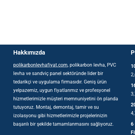
Hakkımızda
P
polikarbonlevhafiyat.com
, polikarbon levha, PVC
1
levha ve sandviç panel sektöründe lider bir
2
tedarikçi ve uygulama firmasıdır. Geniş ürün
1
yelpazemiz, uygun fiyatlarımız ve profesyonel
3
hizmetlerimizle müşteri memnuniyetini ön planda
2
tutuyoruz. Montaj, demontaj, tamir ve su
4
izolasyonu gibi hizmetlerimizle projelerinizin
başarılı bir şekilde tamamlanmasını sağlıyoruz.
6
Fi