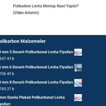
Polikarbon Levha Montajı Nasıl Yapılır?
(Video Anlatım)
olikarbon Malzemeler
0 mm 5 Duvarlı Polikarbonat Levha Fiyatları
,647.43
₺
6 mm 6 Duvarlı Polikarbonat Levha Fiyatları
,706.40
₺
0 mm 8 Duvarlı Polikarbonat Levha Fiyatları
,765.37
₺
 mm Damla Plakalı Polikarbonat Levha
yatları