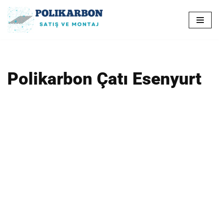
İçeriğe
geç
Polikarbon Çatı Esenyurt