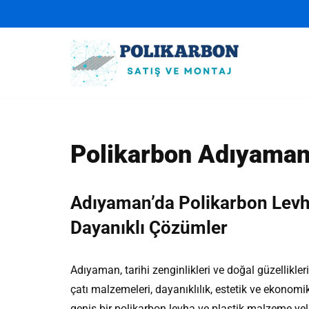
İçeriğe
geç
Polikarbon Adıyama
Adıyaman’da Polikarbon Levha
Dayanıklı Çözümler
Adıyaman, tarihi zenginlikleri ve doğal güzellikler
çatı malzemeleri, dayanıklılık, estetik ve ekonom
geniş bir polikarbon levha ve plastik malzeme yel