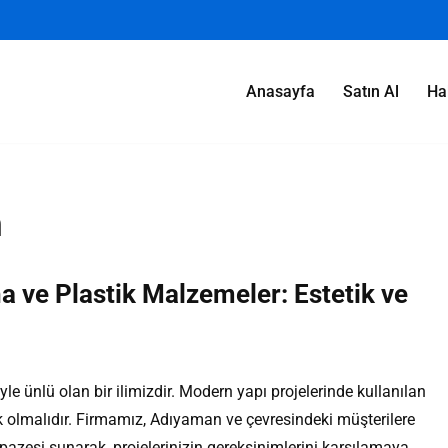
Anasayfa
Satın Al
Ha
n
 ve Plastik Malzemeler: Estetik ve
iyle ünlü olan bir ilimizdir. Modern yapı projelerinde kullanılan
ik olmalıdır. Firmamız, Adıyaman ve çevresindeki müşterilere
pazesi sunarak, projelerinizin gereksinimlerini karşılamaya