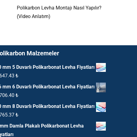
Polikarbon Levha Montajı Nasıl Yapılır?
(Video Anlatım)
olikarbon Malzemeler
0 mm 5 Duvarlı Polikarbonat Levha Fiyatları
,647.43
₺
6 mm 6 Duvarlı Polikarbonat Levha Fiyatları
,706.40
₺
0 mm 8 Duvarlı Polikarbonat Levha Fiyatları
,765.37
₺
 mm Damla Plakalı Polikarbonat Levha
yatları