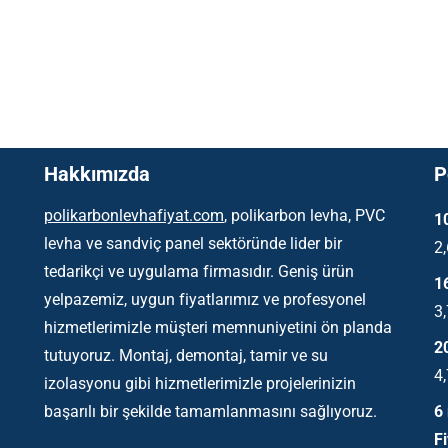
Hakkımızda
P
polikarbonlevhafiyat.com
, polikarbon levha, PVC
1
levha ve sandviç panel sektöründe lider bir
2
tedarikçi ve uygulama firmasıdır. Geniş ürün
1
yelpazemiz, uygun fiyatlarımız ve profesyonel
3
hizmetlerimizle müşteri memnuniyetini ön planda
2
tutuyoruz. Montaj, demontaj, tamir ve su
4
izolasyonu gibi hizmetlerimizle projelerinizin
başarılı bir şekilde tamamlanmasını sağlıyoruz.
6
Fi