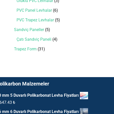
Oluklu PVC Levhalar
3
PVC Panel Levhalar
6
PVC Trapez Levhalar
5
Sandviç Paneller
5
Çatı Sandviç Paneli
4
Trapez Form
31
olikarbon Malzemeler
0 mm 5 Duvarlı Polikarbonat Levha Fiyatları
,647.43
₺
6 mm 6 Duvarlı Polikarbonat Levha Fiyatları