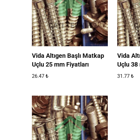
Vida Altıgen Başlı Matkap
Vida Al
Uçlu 25 mm Fiyatları
Uçlu 38 
26.47
₺
31.77
₺