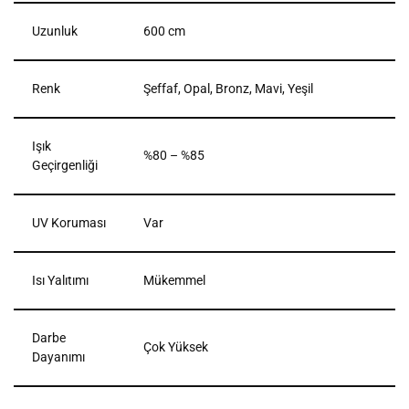
Uzunluk
600 cm
Renk
Şeffaf, Opal, Bronz, Mavi, Yeşil
Işık
%80 – %85
Geçirgenliği
UV Koruması
Var
Isı Yalıtımı
Mükemmel
Darbe
Çok Yüksek
Dayanımı