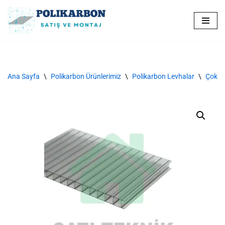
İçeriğe
geç
Ana Sayfa
\
Polikarbon Ürünlerimiz
\
Polikarbon Levhalar
\
Çok Du