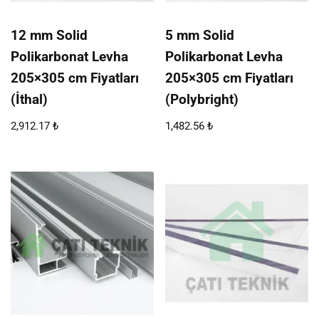
12 mm Solid
5 mm Solid
Polikarbonat Levha
Polikarbonat Levha
205×305 cm Fiyatları
205×305 cm Fiyatları
(İthal)
(Polybright)
2,912.17
₺
1,482.56
₺