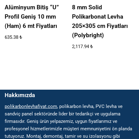
Alüminyum Bitiş “U”
8 mm Solid
Profil Geniş 10 mm
Polikarbonat Levha
(Ham) 6 mt Fiyatları
205×305 cm Fiyatları
(Polybright)
635.38
₺
2,117.94
₺
Hakkımızda
polikarbonlevhafiyat.com
, polikarbon levha, PVC levha ve
sandviç panel sektöründe lider bir tedarikçi ve uygulama
firmasıdır. Geniş ürün yelpazemiz, uygun fiyatlarımız ve
profesyonel hizmetlerimizle müşteri memnuniyetini ön planda
tutuyoruz. Montaj, demontaj, tamir ve su izolasyonu gibi