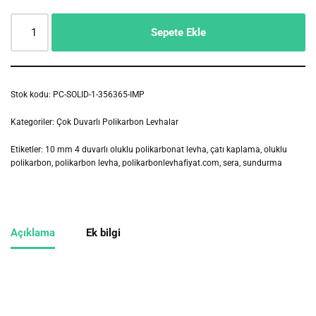
Sepete Ekle
Stok kodu:
PC-SOLID-1-356365-IMP
Kategoriler:
Çok Duvarlı Polikarbon Levhalar
Etiketler:
10 mm 4 duvarlı oluklu polikarbonat levha
,
çatı kaplama
,
oluklu
polikarbon
,
polikarbon levha
,
polikarbonlevhafiyat.com
,
sera
,
sundurma
Açıklama
Ek bilgi